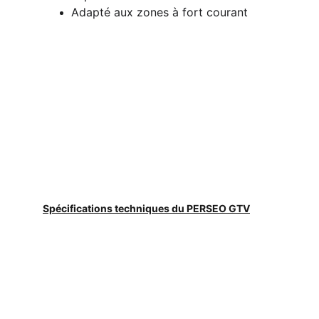
Adapté aux zones à fort courant
Spécifications techniques du PERSEO GTV
Notre adresse
MIN de SAUMATY,  Chemin du littoral 
13016 Marseille, France